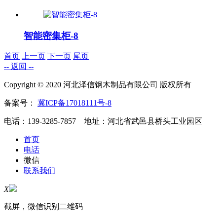
智能密集柜-8
首页
上一页
下一页
尾页
-- 返回 --
Copyright © 2020 河北泽信钢木制品有限公司 版权所有
备案号：
冀ICP备17018111号-8
电话：139-3285-7857 地址：河北省武邑县桥头工业园区
首页
电话
微信
联系我们
X
截屏，微信识别二维码