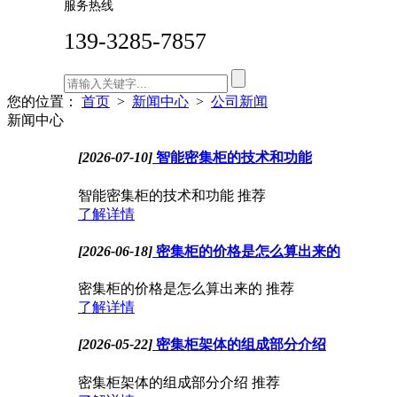
服务热线
139-3285-7857
您的位置：
首页
>
新闻中心
>
公司新闻
新闻中心
[2026-07-10]
智能密集柜的技术和功能
智能密集柜的技术和功能
推荐
了解详情
[2026-06-18]
密集柜的价格是怎么算出来的
密集柜的价格是怎么算出来的
推荐
了解详情
[2026-05-22]
密集柜架体的组成部分介绍
密集柜架体的组成部分介绍
推荐