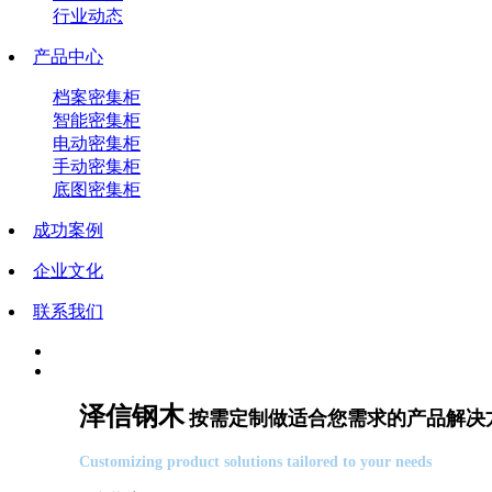
行业动态
产品中心
档案密集柜
智能密集柜
电动密集柜
手动密集柜
底图密集柜
成功案例
企业文化
联系我们
泽信钢木
按需定制做适合您需求的产品解决
Customizing product solutions tailored to your needs