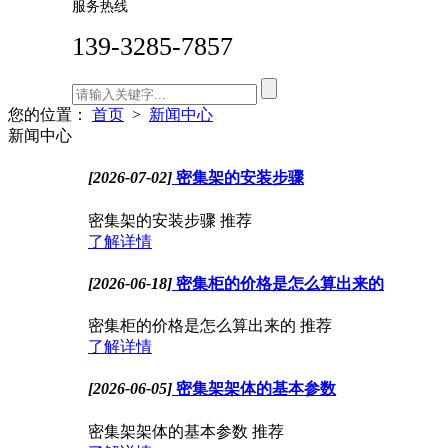
服务热线
139-3285-7857
您的位置：
首页
>
新闻中心
新闻中心
[2026-07-02]
密集架的安装步骤
密集架的安装步骤
推荐
了解详情
[2026-06-18]
密集柜的价格是怎么算出来的
密集柜的价格是怎么算出来的
推荐
了解详情
[2026-06-05]
密集架架体的基本参数
密集架架体的基本参数
推荐