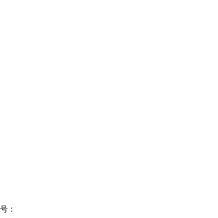
备案号：
冀ICP备17018111号-8