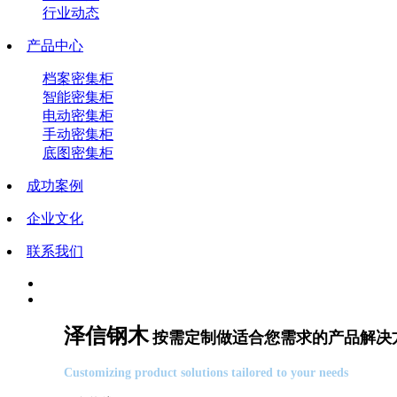
行业动态
产品中心
档案密集柜
智能密集柜
电动密集柜
手动密集柜
底图密集柜
成功案例
企业文化
联系我们
泽信钢木
按需定制做适合您需求的产品解决
Customizing product solutions tailored to your needs