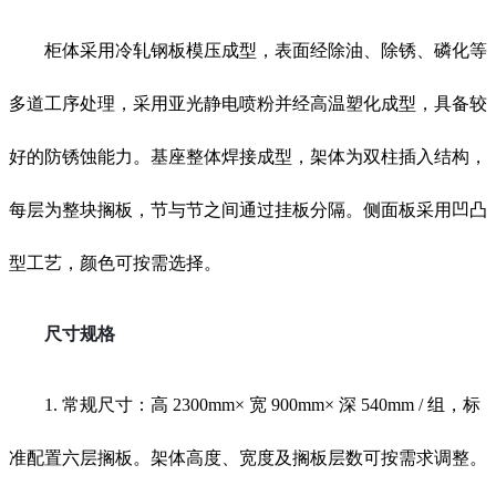
柜体采用冷轧钢板模压成型，表面经除油、除锈、磷化等
多道工序处理，采用亚光静电喷粉并经高温塑化成型，具备较
好的防锈蚀能力。基座整体焊接成型，架体为双柱插入结构，
每层为整块搁板，节与节之间通过挂板分隔。侧面板采用凹凸
型工艺，颜色可按需选择。
尺寸规格
1. 常规尺寸：高 2300mm× 宽 900mm× 深 540mm / 组，标
准配置六层搁板。架体高度、宽度及搁板层数可按需求调整。