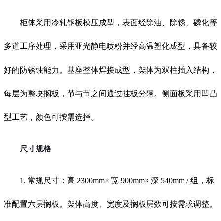
柜体采用冷轧钢板模压成型，表面经除油、除锈、磷化等
多道工序处理，采用亚光静电喷粉并经高温塑化成型，具备较
好的防锈蚀能力。基座整体焊接成型，架体为双柱插入结构，
每层为整块搁板，节与节之间通过挂板分隔。侧面板采用凹凸
型工艺，颜色可按需选择。
尺寸规格
1. 常规尺寸：高 2300mm× 宽 900mm× 深 540mm / 组，标
准配置六层搁板。架体高度、宽度及搁板层数可按需求调整。