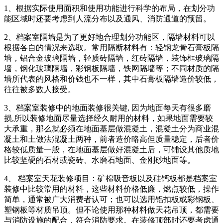
1、根据实际使用面积和使用功能进行科学的布局，在划分功
能区域时还要考虑到人流分布以及通风、消防通道的预留。
2、档案室隔墙是为了更好地合理划分功能区，隔墙材料可以
根据各自的情况来选取。常用隔断材料有：轻钢龙骨石膏板隔
墙，铝合金玻璃隔墙，轻质砖隔墙，红砖隔墙，装饰框玻璃隔
墙，钢化玻璃隔墙，彩钢板隔墙，铁网隔墙等；不同材质的隔
墙所代表的风格和价钱也不一样，其中石膏板隔墙造价较低，
往往被多数人接受。
3、档案室装修中的地面装修很关键, 因为地面每天有很多磨
损,所以装修地面尽量选择经久耐用的材料，如果地面需要较
大承重，那么就必须在地面基层做混凝土，混凝土分为商业混
凝土和土做法混凝土两种，前者造价略高但质量稳定，后者价
格较低质量一般，在地面基层做好混凝土后，可铺设其他质地
比较坚硬的石材或瓷砖、水磨石地面、金刚砂地面等。
4、 档案室天花装修项目：矿棉吸音板以及硅钙板都是档案室
装修中比较常用的材料，这些材料价格低廉，燃点较低，操作
简单，通常被广大消费者认可；也可以选用铝扣板或彩钢板、
塑钢板等材质吊顶。但不论使用那种材料做天花吊顶，都需要
与消防设施的配合，符合消防要求。在装修顶部时还要考虑通