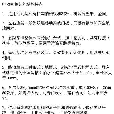
电动密集架的结构特点
1、选用活动架和有扣勾的槽板和档杆，拼装后整平、坚固。
2、左右边架一般为双层移动架或门板，门板有钢制和安全玻
璃两种。
3、底架某组整体式或分段组合式，加工精度高，具有对接互
换性，节型范围宽，便用于运输安装等特点。
4、每列架均装有制动装置。边架装有五金锁具，用以整组架
锁闭。
5、路轨组有三种形式：地面式、斜板地面式和埋入式。埋入
式轨道组的予留沟槽面的水平偏差应不大于3mm/m，全长不大
于10mm。
6、各层架板(25mm厚)标准zui大均匀承重，单面60公斤，双面
80公斤。如需增大时，可专门设计，需在合同中注明承重要
求。
7、传动系统机构采用精密滚子链和调心轴承，传动灵活平
稳，摇力轻便。手把式折叠式，可避免通行障碍。